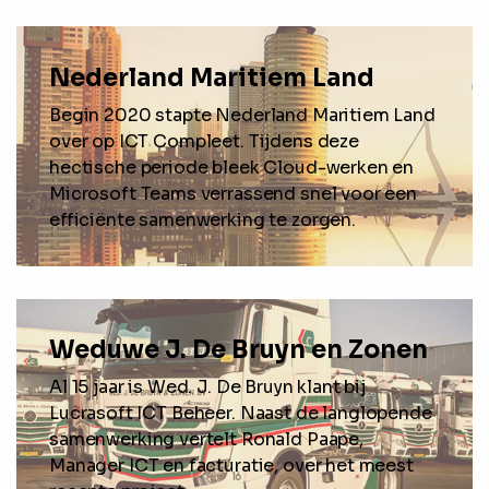
Nederland Maritiem Land
Begin 2020 stapte Nederland Maritiem Land
over op ICT Compleet. Tijdens deze
hectische periode bleek Cloud-werken en
Microsoft Teams verrassend snel voor een
efficiënte samenwerking te zorgen.
Weduwe J. De Bruyn en Zonen
Al 15 jaar is Wed. J. De Bruyn klant bij
Lucrasoft ICT Beheer. Naast de langlopende
samenwerking vertelt Ronald Paape,
Manager ICT en facturatie, over het meest