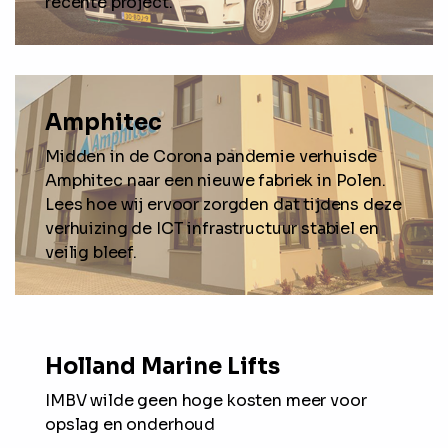
recente project.
Amphitec
Midden in de Corona pandemie verhuisde
Amphitec naar een nieuwe fabriek in Polen.
Lees hoe wij ervoor zorgden dat tijdens deze
verhuizing de ICT infrastructuur stabiel en
veilig bleef.
Holland Marine Lifts
IMBV wilde geen hoge kosten meer voor
opslag en onderhoud