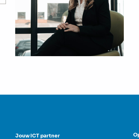
O
Jouw ICT partner