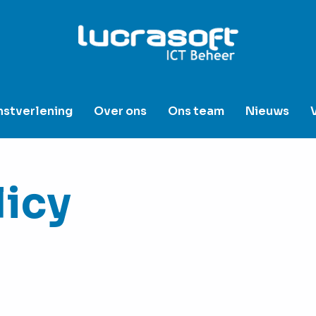
nstverlening
Over ons
Ons team
Nieuws
licy