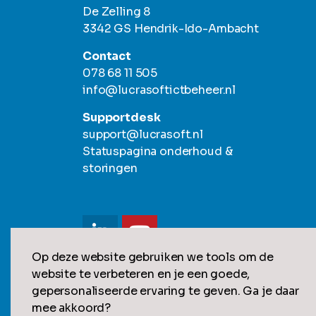
De Zelling 8
3342 GS Hendrik-Ido-Ambacht
Contact
078 68 11 505
info@lucrasoftictbeheer.nl
Supportdesk
support@lucrasoft.nl
Statuspagina onderhoud &
storingen
Op deze website gebruiken we tools om de
website te verbeteren en je een goede,
gepersonaliseerde ervaring te geven. Ga je daar
© 2026
Algemene voorwaarden
Privacy statem
mee akkoord?