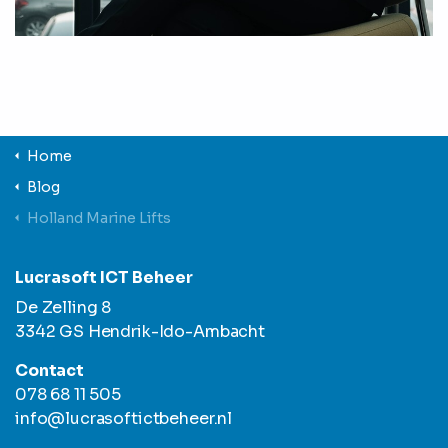
Home
Blog
Holland Marine Lifts
Lucrasoft ICT Beheer
De Zelling 8
3342 GS Hendrik-Ido-Ambacht
Contact
078 68 11 505
info@lucrasoftictbeheer.nl