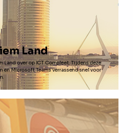
tiem Land
m Land over op ICT Compleet. Tijdens deze
n en Microsoft Teams verrassend snel voor
n.