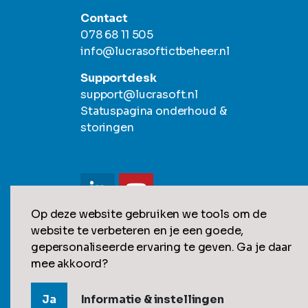
Contact
078 68 11 505
info@lucrasoftictbeheer.nl
Supportdesk
support@lucrasoft.nl
Statuspagina onderhoud &
storingen
Op deze website gebruiken we tools om de
website te verbeteren en je een goede,
gepersonaliseerde ervaring te geven. Ga je daar
© 2026
Algemene voorwaarden
Privacy statem
mee akkoord?
Ja
Informatie & instellingen