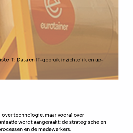
ste IT: Data en IT-gebruik inzichtelijk en up-
n over technologie, maar vooral over
anisatie wordt aangeraakt: de strategische en
fsprocessen en de medewerkers.