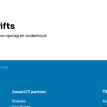
ifts
oor opslag en onderhoud
fonie
O
Jouw ICT partner
Nieuws
Ma
Vacatures