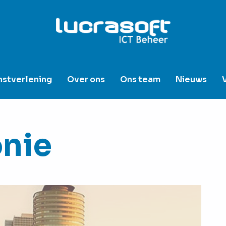
nstverlening
Over ons
Ons team
Nieuws
onie