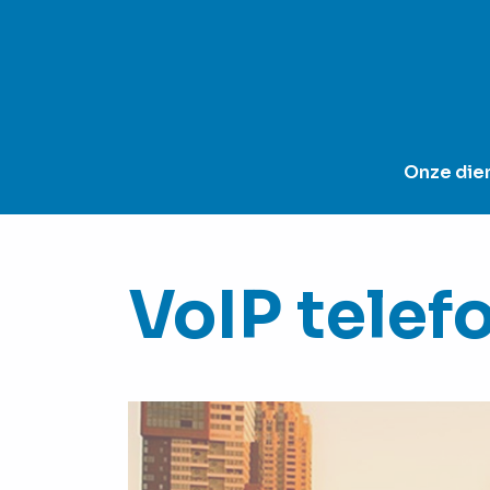
Onze die
VoIP telef