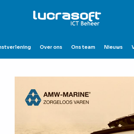
nstverlening
Over ons
Ons team
Nieuws