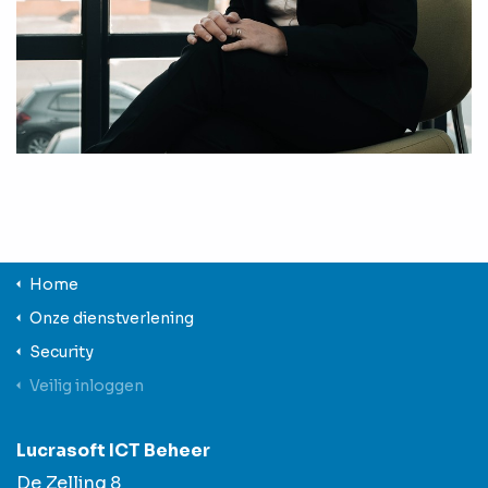
Home
Onze dienstverlening
Security
Veilig inloggen
Lucrasoft ICT Beheer
De Zelling 8