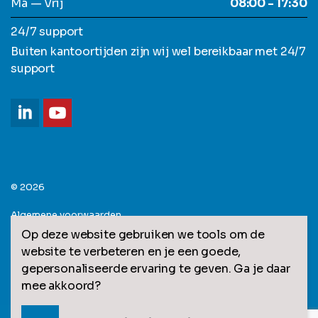
Ma — Vrij
08:00 - 17:30
24/7 support
Buiten kantoortijden zijn wij wel bereikbaar met 24/7
support
© 2026
Algemene voorwaarden
Op deze website gebruiken we tools om de
Privacy statement
website te verbeteren en je een goede,
gepersonaliseerde ervaring te geven. Ga je daar
Sitemap
mee akkoord?