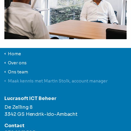
Home
Over ons
Ons team
Maak kennis met Martin Stolk, account manager
Lucrasoft ICT Beheer
De Zelling 8
3342 GS Hendrik-Ido-Ambacht
Contact