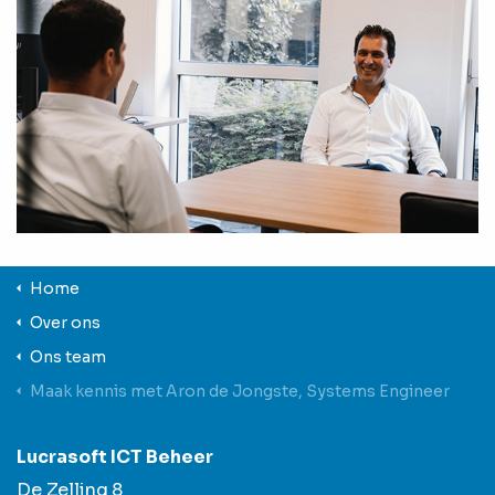
Home
Over ons
Ons team
Maak kennis met Aron de Jongste, Systems Engineer
Lucrasoft ICT Beheer
De Zelling 8