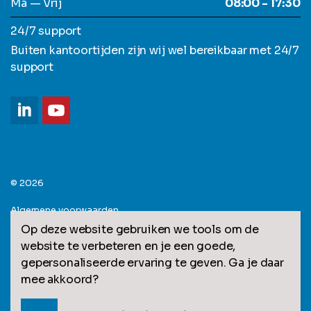
Ma — Vrij
08:00 - 17:30
24/7 support
Buiten kantoortijden zijn wij wel bereikbaar met 24/7
support
© 2026
Algemene voorwaarden
Op deze website gebruiken we tools om de
Privacy statement
website te verbeteren en je een goede,
gepersonaliseerde ervaring te geven. Ga je daar
Sitemap
mee akkoord?