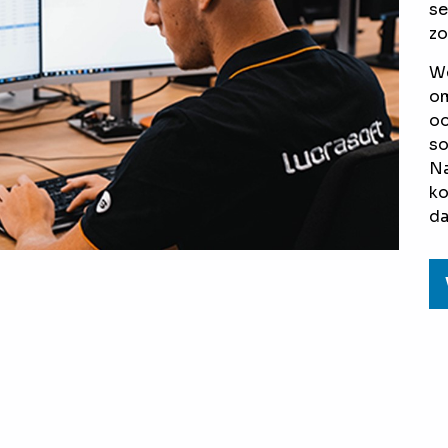
se
zo
We
om
oo
so
Na
ko
da