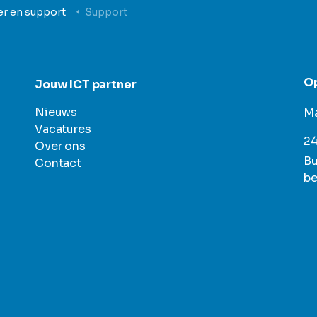
er en support
Support
O
Jouw ICT partner
Nieuws
Ma
Vacatures
24
Over ons
Bu
Contact
be