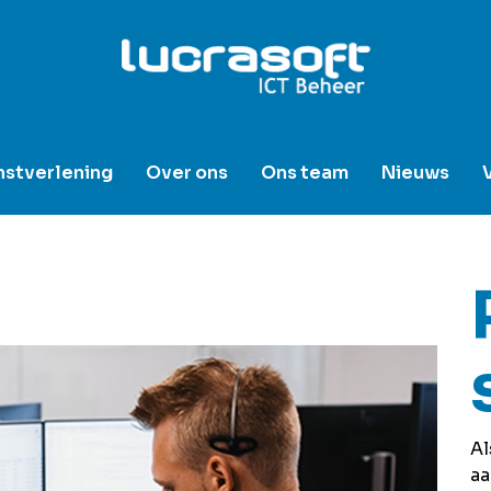
nstverlening
Over ons
Ons team
Nieuws
Al
aa