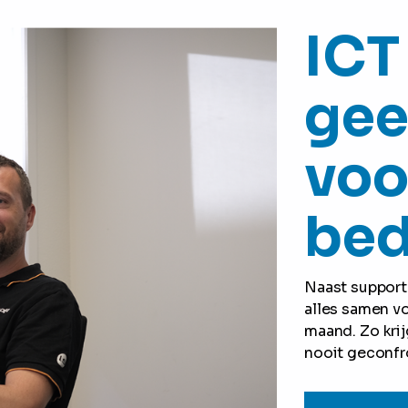
ICT
gee
voo
bed
Naast support
alles samen v
maand.
Zo kri
nooit geconfr