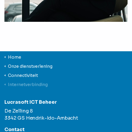
Home
Onze dienstverlening
Connectiviteit
Internetverbinding
Lucrasoft ICT Beheer
De Zelling 8
3342 GS Hendrik-Ido-Ambacht
Contact