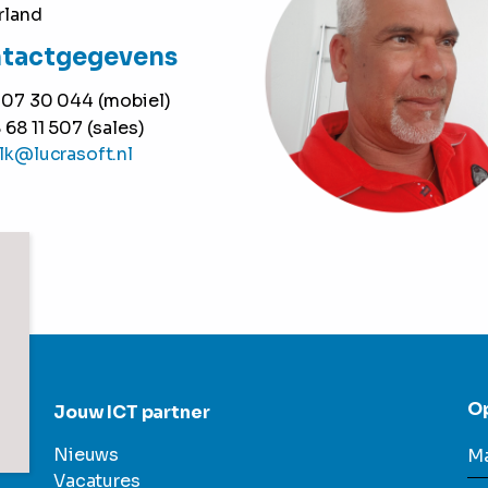
rland
tactgegevens
 07 30 044 (mobiel)
68 11 507 (sales)
lk@lucrasoft.nl
O
Jouw ICT partner
Nieuws
Ma
Vacatures