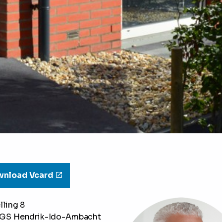
nload Vcard
lling 8
 GS Hendrik-Ido-Ambacht