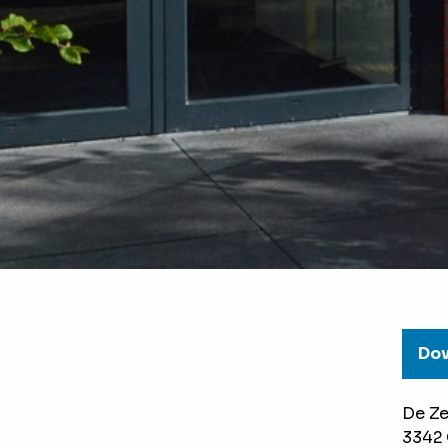
Dow
De Ze
3342