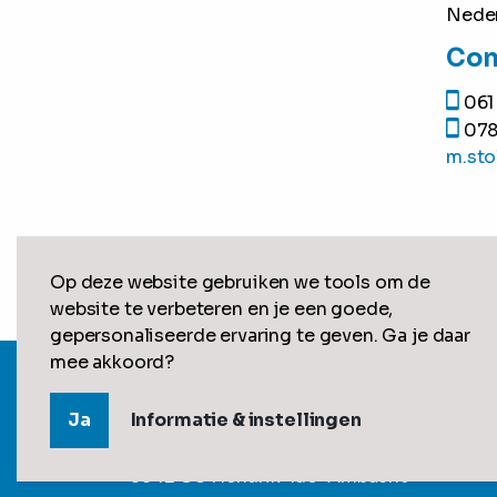
Nede
Con
061
078 
m.sto
Op deze website gebruiken we tools om de
website te verbeteren en je een goede,
gepersonaliseerde ervaring te geven. Ga je daar
mee akkoord?
Lucrasoft ICT Beheer
Ja
Informatie & instellingen
De Zelling 8
3342 GS Hendrik-Ido-Ambacht