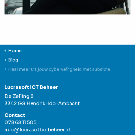
Home
Blog
Haal meer uit jouw cyberveiligheid met subsidie
Lucrasoft ICT Beheer
De Zelling 8
3342 GS Hendrik-Ido-Ambacht
Contact
078 68 11 505
info@lucrasoftictbeheer.nl