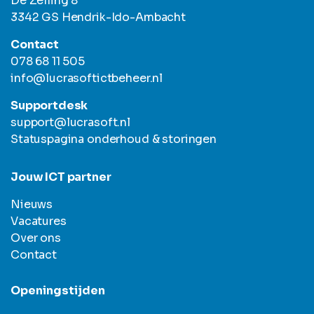
De Zelling 8
3342 GS Hendrik-Ido-Ambacht
Contact
078 68 11 505
info@lucrasoftictbeheer.nl
Supportdesk
support@lucrasoft.nl
Statuspagina onderhoud & storingen
Jouw ICT partner
Nieuws
Vacatures
Over ons
Contact
Openingstijden