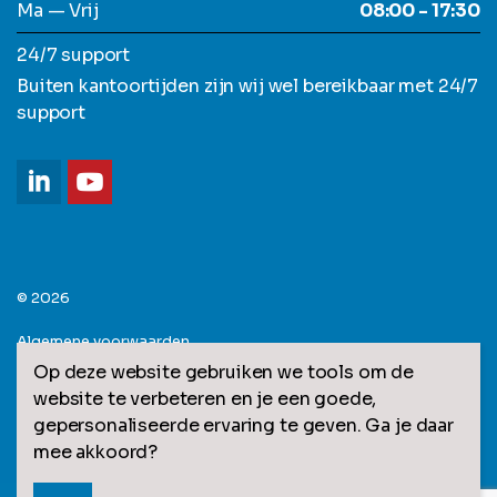
Ma — Vrij
08:00 - 17:30
24/7 support
Buiten kantoortijden zijn wij wel bereikbaar met 24/7
support
© 2026
Algemene voorwaarden
Op deze website gebruiken we tools om de
Privacy statement
website te verbeteren en je een goede,
gepersonaliseerde ervaring te geven. Ga je daar
Sitemap
mee akkoord?