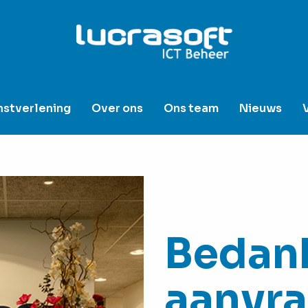
nstverlening
Over ons
Ons team
Nieuws
Bedank
aanvra